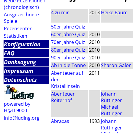
Neue Rezensionen
(chronologisch)
4 zu mir
2013
Heike Baum
Ausgezeichnete
Spiele
50er Jahre Quiz
Rezensenten
60er Jahre Quiz
2010
Statistiken
70er Jahre Quiz
2010
Konfiguration
80er Jahre Quiz
2010
FAQ
90er Jahre Quiz
2010
Danksagung
Ab in die Tonne
2010
Sharon Galor
Impressum
Abenteuer auf
2011
Datenschutz
den
Kristallinseln
Abenteuer
Johann
Reiterhof
Rüttinger
powered by
Michael
H@LL9000
Rüttinger
info@luding.org
Abraxas
1993
Johann
Rüttinger