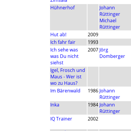
Zimsala
Hühnerhof
Johann
Rüttinger
Michael
Rüttinger
Hut ab!
2009
Ich fahr fair
1993
Ich sehe was
2007
Jörg
was Du nicht
Domberger
siehst
Igel, Frosch und
Maus - Wer ist
wo zu Haus?
Im Bärenwald
1986
Johann
Rüttinger
Inka
1984
Johann
Rüttinger
IQ Trainer
2002