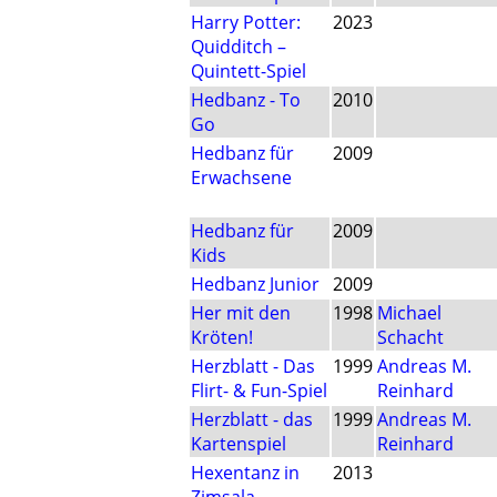
Harry Potter:
2023
Quidditch –
Quintett-Spiel
Hedbanz - To
2010
Go
Hedbanz für
2009
Erwachsene
Hedbanz für
2009
Kids
Hedbanz Junior
2009
Her mit den
1998
Michael
Kröten!
Schacht
Herzblatt - Das
1999
Andreas M.
Flirt- & Fun-Spiel
Reinhard
Herzblatt - das
1999
Andreas M.
Kartenspiel
Reinhard
Hexentanz in
2013