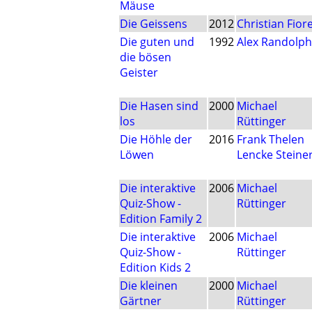
Mäuse
Die Geissens
2012
Christian Fior
Die guten und
1992
Alex Randolph
die bösen
Geister
Die Hasen sind
2000
Michael
los
Rüttinger
Die Höhle der
2016
Frank Thelen
Löwen
Lencke Steine
Die interaktive
2006
Michael
Quiz-Show -
Rüttinger
Edition Family 2
Die interaktive
2006
Michael
Quiz-Show -
Rüttinger
Edition Kids 2
Die kleinen
2000
Michael
Gärtner
Rüttinger