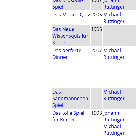
Das Krokodil-
1987
Johann
Spiel
Rüttinger
Das Mozart-Quiz
2006
Michael
Rüttinger
Das Neue
1996
Wissensquiz für
Kinder
Das perfekte
2007
Michael
Dinner
Rüttinger
Das
Michael
Sandmännchen-
Rüttinger
Spiel
Das tolle Spiel
1993
Johann
für Kinder
Rüttinger
Michael
Rüttinger