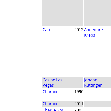
Caro
2012
Annedore
Krebs
Casino Las
Johann
Vegas
Rüttinger
Charade
1990
Charade
2011
Charlie Go!
2003