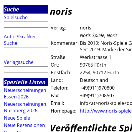
noris
Suche
Spielsuche
Verlag:
noris
Noris-Spiele, Noris
Autor/Grafiker-
Suche
Kommentar:
Bis 2019: Noris-Spiele
Seit 2019: Marke der 
Straße:
Werkstrasse 1
Verlagssuche
Ort:
90765 Fürth
Postfach:
2254, 90712 Fürth
Land:
Deutschland
Spezielle Listen
Telefon:
+49(911)970800
Neuerscheinungen
Fax:
+49(911)708507
Essen 2026
Email:
info<a
t>noris-spiele<d
Neuerscheinungen
Nürnberg 2026
Homepage:
http://www.noris-spiele
Neue Spiele
Veröffentlichte Sp
Neue Rezensionen