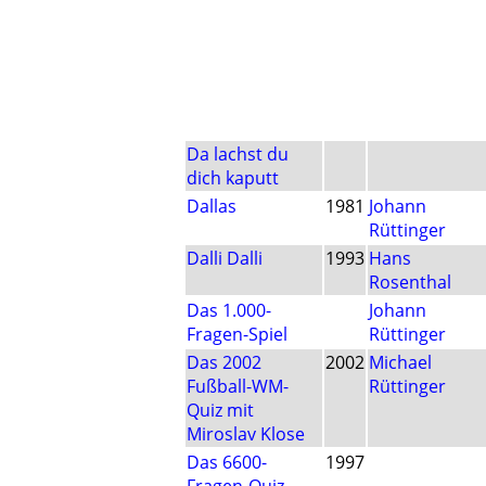
Da lachst du
dich kaputt
Dallas
1981
Johann
Rüttinger
Dalli Dalli
1993
Hans
Rosenthal
Das 1.000-
Johann
Fragen-Spiel
Rüttinger
Das 2002
2002
Michael
Fußball-WM-
Rüttinger
Quiz mit
Miroslav Klose
Das 6600-
1997