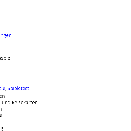
inger
sspiel
ele
,
Spieletest
ten
n und Reisekarten
n
el
ng