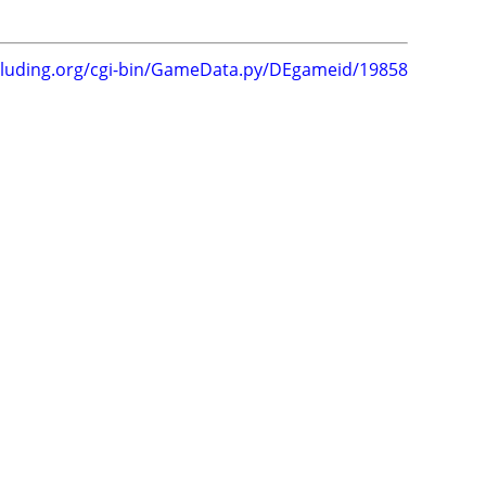
.luding.org/cgi-bin/GameData.py/DEgameid/19858