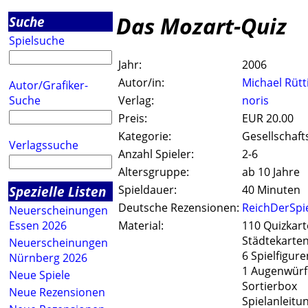
Das Mozart-Quiz
Suche
Spielsuche
Jahr:
2006
Autor/in:
Michael Rütt
Autor/Grafiker-
Suche
Verlag:
noris
Preis:
EUR 20.00
Kategorie:
Gesellschaft
Verlagssuche
Anzahl Spieler:
2-6
Altersgruppe:
ab 10 Jahre
Spezielle Listen
Spieldauer:
40 Minuten
Deutsche Rezensionen:
ReichDerSpi
Neuerscheinungen
Essen 2026
Material:
110 Quizkar
Städtekarte
Neuerscheinungen
6 Spielfigure
Nürnberg 2026
1 Augenwürf
Neue Spiele
Sortierbox
Neue Rezensionen
Spielanleitu