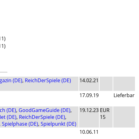
11)
11)
gazin (DE)
,
ReichDerSpiele (DE)
14.02.21
17.09.19
Lieferbar
.ch (DE)
,
GoodGameGuide (DE)
,
19.12.23
EUR
et (DE)
,
ReichDerSpiele (DE)
,
15
,
Spielphase (DE)
,
Spielpunkt (DE)
10.06.11