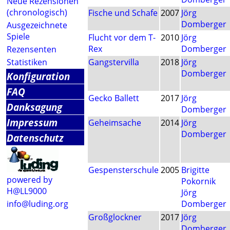
Neue Rezensionen
(chronologisch)
Fische und Schafe
2007
Jörg
Domberger
Ausgezeichnete
Spiele
Flucht vor dem T-
2010
Jörg
Rex
Domberger
Rezensenten
Statistiken
Gangstervilla
2018
Jörg
Domberger
Konfiguration
FAQ
Gecko Ballett
2017
Jörg
Danksagung
Domberger
Impressum
Geheimsache
2014
Jörg
Domberger
Datenschutz
Gespensterschule
2005
Brigitte
powered by
Pokornik
H@LL9000
Jörg
info@luding.org
Domberger
Großglockner
2017
Jörg
Domberger