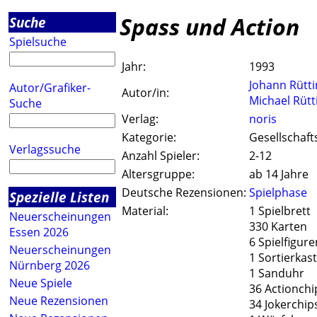
Spass und Action
Suche
Spielsuche
Jahr:
1993
Johann Rütti
Autor/Grafiker-
Autor/in:
Michael Rütt
Suche
Verlag:
noris
Kategorie:
Gesellschaft
Verlagssuche
Anzahl Spieler:
2-12
Altersgruppe:
ab 14 Jahre
Deutsche Rezensionen:
Spielphase
Spezielle Listen
Material:
1 Spielbrett
Neuerscheinungen
330 Karten
Essen 2026
6 Spielfigure
Neuerscheinungen
1 Sortierkas
Nürnberg 2026
1 Sanduhr
Neue Spiele
36 Actionchi
Neue Rezensionen
34 Jokerchip