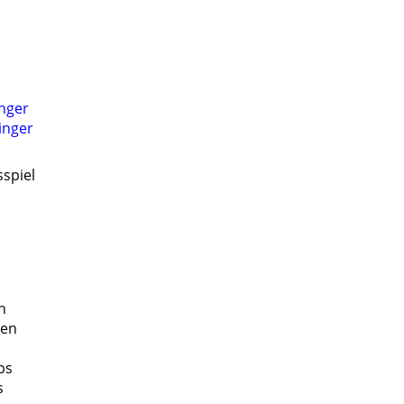
nger
inger
sspiel
n
ten
ps
s