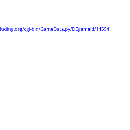
.luding.org/cgi-bin/GameData.py/DEgameid/14594