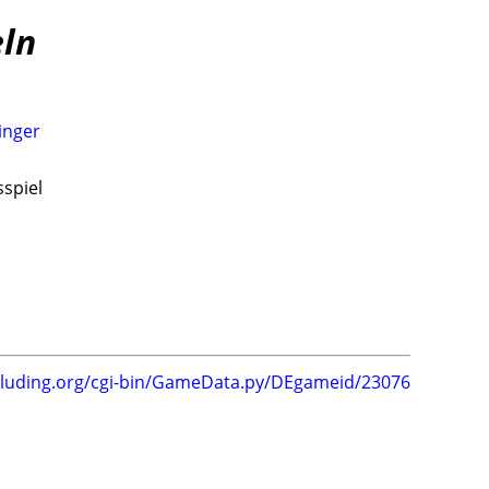
eln
inger
sspiel
.luding.org/cgi-bin/GameData.py/DEgameid/23076