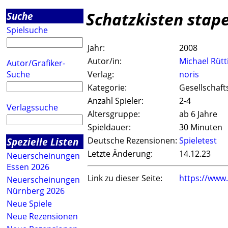
Schatzkisten stap
Suche
Spielsuche
Jahr:
2008
Autor/in:
Michael Rütt
Autor/Grafiker-
Suche
Verlag:
noris
Kategorie:
Gesellschaft
Anzahl Spieler:
2-4
Verlagssuche
Altersgruppe:
ab 6 Jahre
Spieldauer:
30 Minuten
Spezielle Listen
Deutsche Rezensionen:
Spieletest
Letzte Änderung:
14.12.23
Neuerscheinungen
Essen 2026
Link zu dieser Seite:
https://www
Neuerscheinungen
Nürnberg 2026
Neue Spiele
Neue Rezensionen