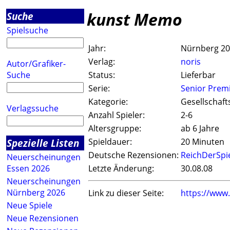
kunst Memo
Suche
Spielsuche
Jahr:
Nürnberg 2
Verlag:
noris
Autor/Grafiker-
Suche
Status:
Lieferbar
Serie:
Senior Pre
Kategorie:
Gesellschaft
Verlagssuche
Anzahl Spieler:
2-6
Altersgruppe:
ab 6 Jahre
Spezielle Listen
Spieldauer:
20 Minuten
Deutsche Rezensionen:
ReichDerSpi
Neuerscheinungen
Essen 2026
Letzte Änderung:
30.08.08
Neuerscheinungen
Nürnberg 2026
Link zu dieser Seite:
https://www
Neue Spiele
Neue Rezensionen