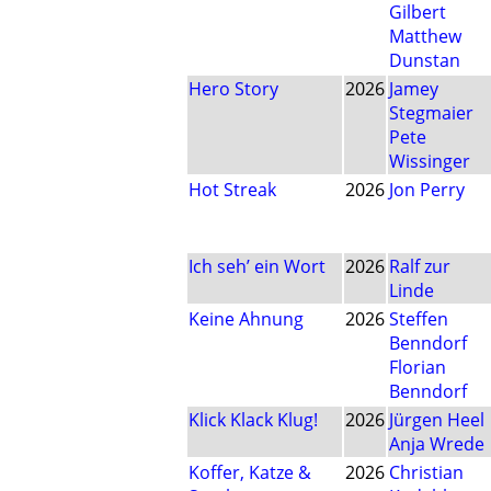
Gilbert
Matthew
Dunstan
Hero Story
2026
Jamey
Stegmaier
Pete
Wissinger
Hot Streak
2026
Jon Perry
Ich seh’ ein Wort
2026
Ralf zur
Linde
Keine Ahnung
2026
Steffen
Benndorf
Florian
Benndorf
Klick Klack Klug!
2026
Jürgen Heel
Anja Wrede
Koffer, Katze &
2026
Christian