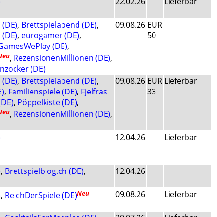
)
22.02.26
Lieferbar
(DE)
,
Brettspielabend (DE)
,
09.08.26
EUR
 (DE)
,
eurogamer (DE)
,
50
GamesWePlay (DE)
,
Neu
,
RezensionenMillionen (DE)
,
nzocker (DE)
(DE)
,
Brettspielabend (DE)
,
09.08.26
EUR
Lieferbar
E)
,
Familienspiele (DE)
,
Fjelfras
33
(DE)
,
Pöppelkiste (DE)
,
Neu
,
RezensionenMillionen (DE)
,
)
12.04.26
Lieferbar
)
,
Brettspielblog.ch (DE)
,
12.04.26
Neu
09.08.26
Lieferbar
)
,
ReichDerSpiele (DE)