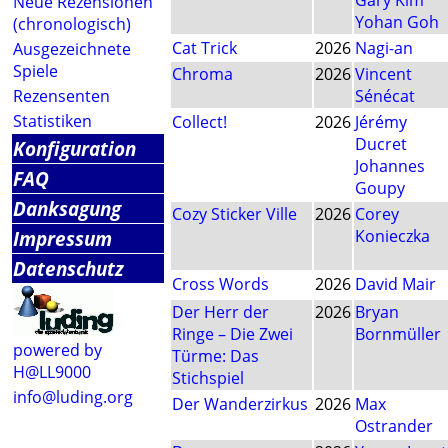
Gary Kim
Neue Rezensionen
Yohan Goh
(chronologisch)
Cat Trick
2026
Nagi-an
Ausgezeichnete
Spiele
Chroma
2026
Vincent
Rezensenten
Sénécat
Statistiken
Collect!
2026
Jérémy
Ducret
Konfiguration
Johannes
FAQ
Goupy
Danksagung
Cozy Sticker Ville
2026
Corey
Impressum
Konieczka
Datenschutz
Cross Words
2026
David Mair
Der Herr der
2026
Bryan
Ringe – Die Zwei
Bornmüller
powered by
Türme: Das
H@LL9000
Stichspiel
info@luding.org
Der Wanderzirkus
2026
Max
Ostrander