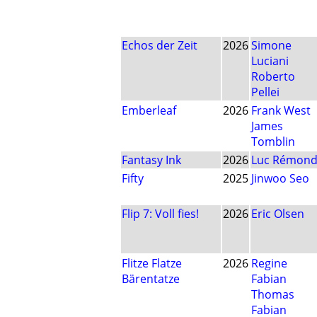
Echos der Zeit
2026
Simone
Luciani
Roberto
Pellei
Emberleaf
2026
Frank West
James
Tomblin
Fantasy Ink
2026
Luc Rémon
Fifty
2025
Jinwoo Seo
Flip 7: Voll fies!
2026
Eric Olsen
Flitze Flatze
2026
Regine
Bärentatze
Fabian
Thomas
Fabian