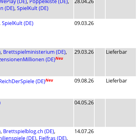
ePlay (DE)
,
Pöppelkiste (DE)
,
28.04.26
n (DE)
,
SpielKult (DE)
,
SpielKult (DE)
09.03.26
)
,
Brettspielministerium (DE)
,
29.03.26
Lieferbar
Neu
zensionenMillionen (DE)
Neu
09.08.26
Lieferbar
ReichDerSpiele (DE)
)
04.05.26
)
,
Brettspielblog.ch (DE)
,
14.07.26
ilienspiele (DE)
,
Fjelfras (DE)
,