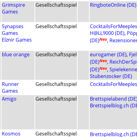
Grimspire
Gesellschaftsspiel
RingboteOnline (DE)
Games
Synapses
Gesellschaftsspiel
CocktailsForMeeples
Games
H@LL9000 (DE)
,
Pöpp
Elznir Games
Neu
(DE)
,
Rezensionen
blue orange
Gesellschaftsspiel
eurogamer (DE)
,
Fje
Neu
(DE)
,
ReichDerSpi
Neu
(DE)
,
Spielekenne
Stubenzocker (DE)
Runner
Gesellschaftsspiel
CocktailsForMeeples
Games
Amigo
Gesellschaftsspiel
Brettspielabend (DE
Brettspielblog.ch (D
Kosmos
Gesellschaftsspiel
Brettspielblog.ch (D