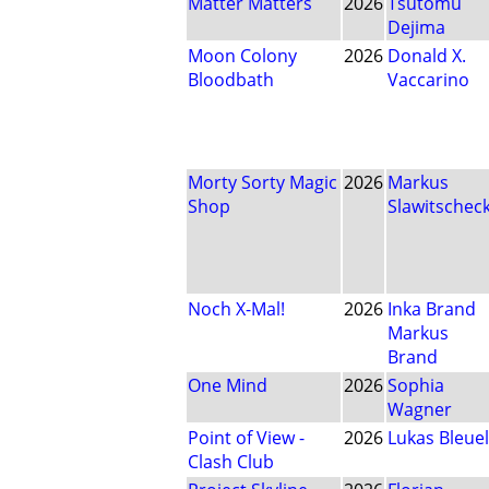
Matter Matters
2026
Tsutomu
Dejima
Moon Colony
2026
Donald X.
Bloodbath
Vaccarino
Morty Sorty Magic
2026
Markus
Shop
Slawitschec
Noch X-Mal!
2026
Inka Brand
Markus
Brand
One Mind
2026
Sophia
Wagner
Point of View -
2026
Lukas Bleuel
Clash Club