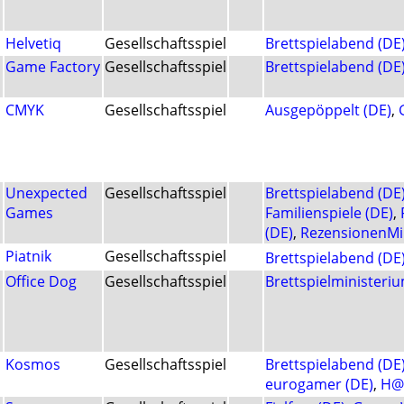
Helvetiq
Gesellschaftsspiel
Brettspielabend (DE
Game Factory
Gesellschaftsspiel
Brettspielabend (DE
CMYK
Gesellschaftsspiel
Ausgepöppelt (DE)
,
Unexpected
Gesellschaftsspiel
Brettspielabend (DE
Games
Familienspiele (DE)
,
(DE)
,
RezensionenMil
Piatnik
Gesellschaftsspiel
Brettspielabend (DE
Office Dog
Gesellschaftsspiel
Brettspielministeriu
Kosmos
Gesellschaftsspiel
Brettspielabend (DE
eurogamer (DE)
,
H@