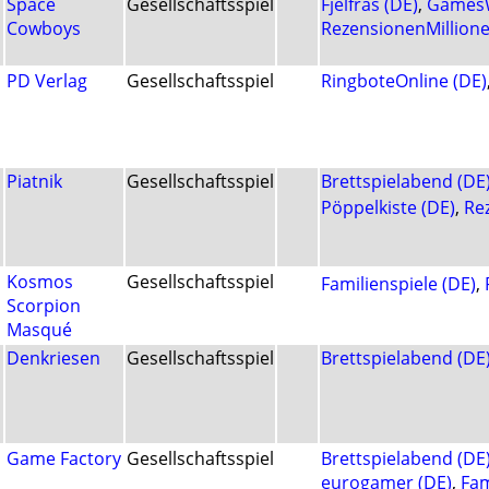
Space
Gesellschaftsspiel
Fjelfras (DE)
,
GamesW
Cowboys
RezensionenMillione
PD Verlag
Gesellschaftsspiel
RingboteOnline (DE)
Piatnik
Gesellschaftsspiel
Brettspielabend (DE
Pöppelkiste (DE)
,
Re
Kosmos
Gesellschaftsspiel
Familienspiele (DE)
,
Scorpion
Masqué
Denkriesen
Gesellschaftsspiel
Brettspielabend (DE
Game Factory
Gesellschaftsspiel
Brettspielabend (DE
eurogamer (DE)
,
Fam