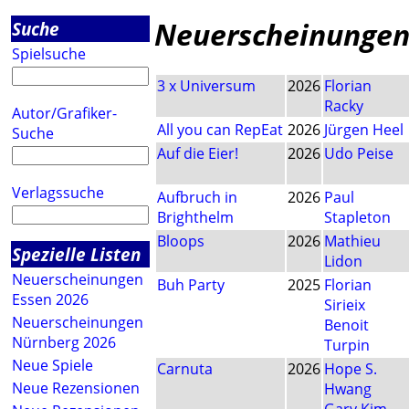
Neuerscheinungen
Suche
Spielsuche
3 x Universum
2026
Florian
Racky
Autor/Grafiker-
All you can RepEat
2026
Jürgen Heel
Suche
Auf die Eier!
2026
Udo Peise
Verlagssuche
Aufbruch in
2026
Paul
Brighthelm
Stapleton
Bloops
2026
Mathieu
Spezielle Listen
Lidon
Neuerscheinungen
Buh Party
2025
Florian
Essen 2026
Sirieix
Neuerscheinungen
Benoit
Nürnberg 2026
Turpin
Neue Spiele
Carnuta
2026
Hope S.
Neue Rezensionen
Hwang