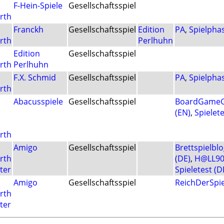
F-Hein-Spiele
Gesellschaftsspiel
rth
Franckh
Gesellschaftsspiel
Edition
PA
,
Spielpha
rth
Perlhuhn
Edition
Gesellschaftsspiel
rth
Perlhuhn
F.X. Schmid
Gesellschaftsspiel
PA
,
Spielpha
rth
Abacusspiele
Gesellschaftsspiel
BoardGameG
(EN)
,
Spielete
rth
Amigo
Gesellschaftsspiel
Brettspielblo
rth
(DE)
,
H@LL90
ter
Spieletest (D
Amigo
Gesellschaftsspiel
ReichDerSpie
rth
ter