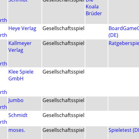
Koala
Brüder
rth
Heye Verlag
Gesellschaftsspiel
BoardGameG
rth
(DE)
Kallmeyer
Gesellschaftsspiel
Ratgeberspie
Verlag
rth
Klee Spiele
Gesellschaftsspiel
GmbH
rth
Jumbo
Gesellschaftsspiel
rth
Schmidt
Gesellschaftsspiel
rth
moses.
Gesellschaftsspiel
Spieletest (D