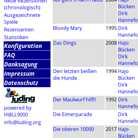
Neue Rezensionen
Bücken
(chronologisch)
Dirk
Ausgezeichnete
Hannefo
Spiele
Bloody Mary
1995
Dirk
Rezensenten
Hannefo
Statistiken
Das Dings
2008
Hajo
Konfiguration
Bücken
FAQ
Dirk
Hannefo
Danksagung
Den letzten beißen
1994
Hajo
Impressum
die Hunde
Bücken
Datenschutz
Dirk
Hannefo
Der Maulwurf hilft!
1992
Dirk
Hannefo
powered by
Die Eimerparade
Dirk
H@LL9000
Hannefo
info@luding.org
Die oberen 10000
2017
Hajo
Bücken