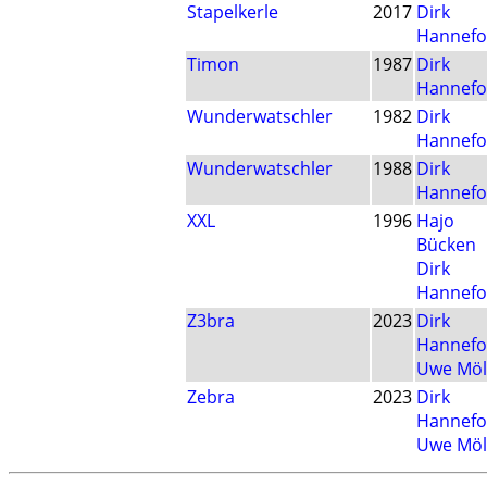
Stapelkerle
2017
Dirk
Hannefo
Timon
1987
Dirk
Hannefo
Wunderwatschler
1982
Dirk
Hannefo
Wunderwatschler
1988
Dirk
Hannefo
XXL
1996
Hajo
Bücken
Dirk
Hannefo
Z3bra
2023
Dirk
Hannefo
Uwe Möl
Zebra
2023
Dirk
Hannefo
Uwe Möl