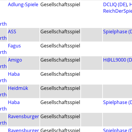
Adlung-Spiele
Gesellschaftsspiel
DCLIQ (DE)
,
H
ReichDerSpie
rth
ASS
Gesellschaftsspiel
Spielphase (
rth
Fagus
Gesellschaftsspiel
rth
Amigo
Gesellschaftsspiel
H@LL9000 (D
rth
Haba
Gesellschaftsspiel
rth
Heidmük
Gesellschaftsspiel
rth
Haba
Gesellschaftsspiel
Spielphase (
rth
Ravensburger
Gesellschaftsspiel
rth
Ravensburger
Gesellschaftsspiel
Spielphase (