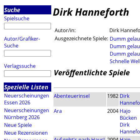
Dirk Hanneforth
Suche
Spielsuche
Autor/in:
Dirk Hannef
Ausgezeichnete Spiele:
Autor/Grafiker-
Dumm gelau
Suche
Dumm gelau
Dumm gelau
Schnelle Wel
Verlagssuche
Veröffentlichte Spiele
Spezielle Listen
Neuerscheinungen
Abenteuerinsel
1982
Dirk
Essen 2026
Hannefo
Neuerscheinungen
Ara
2004
Hajo
Nürnberg 2026
Bücken
Dirk
Neue Spiele
Hannefo
Neue Rezensionen
Auf geht's nach Haus!
2004
Hajo