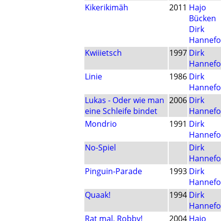
Kikerikimäh
2011
Hajo
Bücken
Dirk
Hannefo
Kwiiietsch
1997
Dirk
Hannefo
Linie
1986
Dirk
Hannefo
Lukas - Oder wie man
2006
Dirk
eine Schleife bindet
Hannefo
Mondrio
1991
Dirk
Hannefo
No-Spiel
Dirk
Hannefo
Pinguin-Parade
1993
Dirk
Hannefo
Quaak!
1994
Dirk
Hannefo
Rat mal, Robby!
2004
Hajo