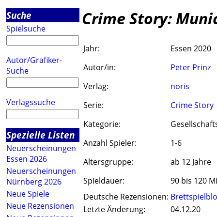
Crime Story: Muni
Suche
Spielsuche
Jahr:
Essen 2020
Autor/Grafiker-
Autor/in:
Peter Prinz
Suche
Verlag:
noris
Verlagssuche
Serie:
Crime Story
Kategorie:
Gesellschaft
Spezielle Listen
Anzahl Spieler:
1-6
Neuerscheinungen
Essen 2026
Altersgruppe:
ab 12 Jahre
Neuerscheinungen
Spieldauer:
90 bis 120 M
Nürnberg 2026
Neue Spiele
Deutsche Rezensionen:
Brettspielbl
Neue Rezensionen
Letzte Änderung:
04.12.20