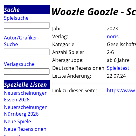
Woozle Goozle - S
Suche
Spielsuche
Jahr:
2023
Verlag:
noris
Autor/Grafiker-
Suche
Kategorie:
Gesellschaft
Anzahl Spieler:
2-6
Altersgruppe:
ab 6 Jahre
Verlagssuche
Deutsche Rezensionen:
Spieletest
Letzte Änderung:
22.07.24
Spezielle Listen
Link zu dieser Seite:
https://www
Neuerscheinungen
Essen 2026
Neuerscheinungen
Nürnberg 2026
Neue Spiele
Neue Rezensionen