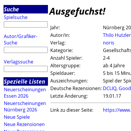
Ausgefuchst!
Suche
Spielsuche
Jahr:
Nürnberg 2
Autor/in:
Thilo Hutzler
Autor/Grafiker-
Suche
Verlag:
noris
Kategorie:
Gesellschaft
Anzahl Spieler:
2-4
Verlagssuche
Altersgruppe:
ab 4 Jahre
Spieldauer:
5 bis 15 Min
Spezielle Listen
Auszeichnungen:
Spiel der Spi
Deutsche Rezensionen:
DCLIQ
,
Good
Neuerscheinungen
Essen 2026
Letzte Änderung:
19.01.17
Neuerscheinungen
Nürnberg 2026
Link zu dieser Seite:
https://www
Neue Spiele
Neue Rezensionen