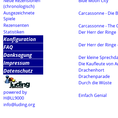
Neue Rezensionen
Blue Moon City
(chronologisch)
Ausgezeichnete
Carcassonne - Die 
Spiele
Rezensenten
Carcassonne - The C
Statistiken
Der Herr der Ringe
Konfiguration
Der Herr der Ringe 
FAQ
Danksagung
Der kleine Sprechd
Impressum
Die Kaufleute von
Datenschutz
Drachenhort
Drachenparade
Durch die Wüste
powered by
Einfach Genial
H@LL9000
info@luding.org