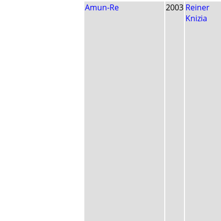
Amun-Re
2003
Reiner
Knizia