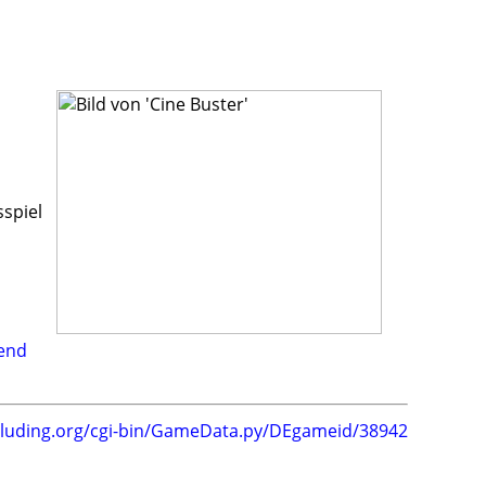
sspiel
bend
.luding.org/cgi-bin/GameData.py/DEgameid/38942