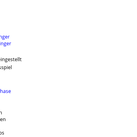
nger
inger
ingestellt
sspiel
phase
n
ten
ps