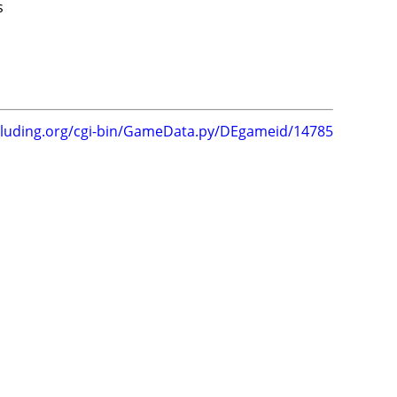
s
.luding.org/cgi-bin/GameData.py/DEgameid/14785