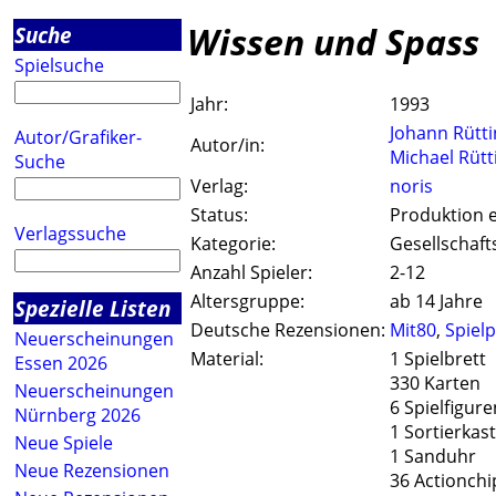
Wissen und Spass
Suche
Spielsuche
Jahr:
1993
Johann Rütti
Autor/Grafiker-
Autor/in:
Michael Rütt
Suche
Verlag:
noris
Status:
Produktion e
Verlagssuche
Kategorie:
Gesellschaft
Anzahl Spieler:
2-12
Altersgruppe:
ab 14 Jahre
Spezielle Listen
Deutsche Rezensionen:
Mit80
,
Spiel
Neuerscheinungen
Material:
1 Spielbrett
Essen 2026
330 Karten
Neuerscheinungen
6 Spielfigure
Nürnberg 2026
1 Sortierkas
Neue Spiele
1 Sanduhr
Neue Rezensionen
36 Actionchi