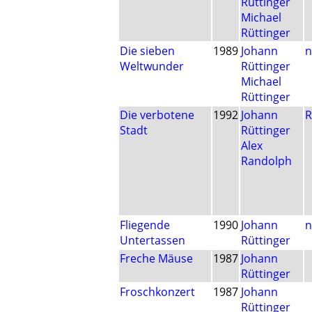
Rüttinger
Michael
Rüttinger
Die sieben
1989
Johann
n
Weltwunder
Rüttinger
Michael
Rüttinger
Die verbotene
1992
Johann
R
Stadt
Rüttinger
Alex
Randolph
Fliegende
1990
Johann
n
Untertassen
Rüttinger
Freche Mäuse
1987
Johann
Rüttinger
Froschkonzert
1987
Johann
Rüttinger