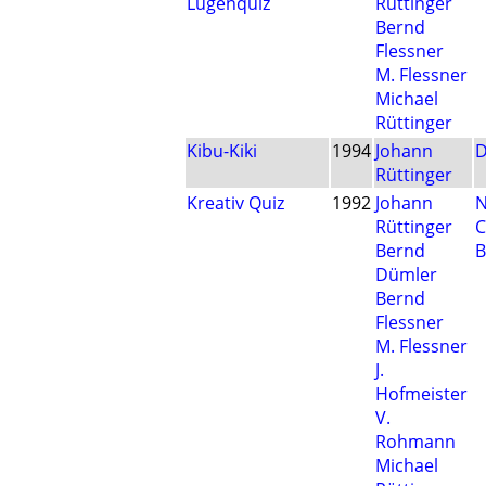
Lügenquiz
Rüttinger
Bernd
Flessner
M. Flessner
Michael
Rüttinger
Kibu-Kiki
1994
Johann
D
Rüttinger
Kreativ Quiz
1992
Johann
N
Rüttinger
C
Bernd
B
Dümler
Bernd
Flessner
M. Flessner
J.
Hofmeister
V.
Rohmann
Michael