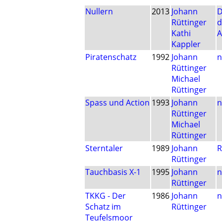
Nullern
2013
Johann
D
Rüttinger
d
Kathi
A
Kappler
Piratenschatz
1992
Johann
n
Rüttinger
Michael
Rüttinger
Spass und Action
1993
Johann
n
Rüttinger
Michael
Rüttinger
Sterntaler
1989
Johann
R
Rüttinger
Tauchbasis X-1
1995
Johann
n
Rüttinger
TKKG - Der
1986
Johann
n
Schatz im
Rüttinger
Teufelsmoor