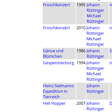
Froschkonzert
1995
Johann
n
Rüttinger
Michael
Rüttinger
Froschkonzert
2010
Johann
n
Rüttinger
Michael
Rüttinger
Gänse und
1986
Johann
S
Blümchen
Rüttinger
Gespensterburg
1994
Johann
n
Rüttinger
Michael
Rüttinger
Heinz Sielmanns
Johann
Expedition in
Rüttinger
Tierreich
Heli Hopper
2007
Johann
D
Rüttinger