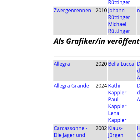
Rüttinger
Zwergenrennen
2010
Johann
n
Rüttinger
Michael
Rüttinger
Als Grafiker/in veröffent
Allegra
2020
Bella Lucca
D
d
A
Allegra Grande
2024
Kathi
D
Kappler
d
Paul
A
Kappler
Lena
Kappler
Carcassonne -
2002
Klaus-
H
Die Jäger und
Jürgen
G