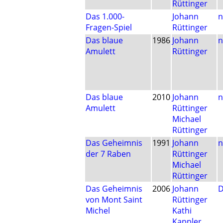
Rüttinger
Das 1.000-
Johann
n
Fragen-Spiel
Rüttinger
Das blaue
1986
Johann
n
Amulett
Rüttinger
Das blaue
2010
Johann
n
Amulett
Rüttinger
Michael
Rüttinger
Das Geheimnis
1991
Johann
n
der 7 Raben
Rüttinger
Michael
Rüttinger
Das Geheimnis
2006
Johann
D
von Mont Saint
Rüttinger
Michel
Kathi
Kappler