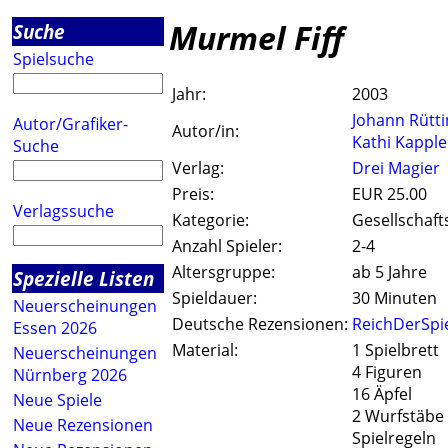
Murmel Fiff
Suche
Spielsuche
Jahr:
2003
Johann Rütti
Autor/Grafiker-
Autor/in:
Kathi Kapple
Suche
Verlag:
Drei Magier
Preis:
EUR 25.00
Verlagssuche
Kategorie:
Gesellschaft
Anzahl Spieler:
2-4
Altersgruppe:
ab 5 Jahre
Spezielle Listen
Spieldauer:
30 Minuten
Neuerscheinungen
Deutsche Rezensionen:
ReichDerSpi
Essen 2026
Material:
1 Spielbrett
Neuerscheinungen
4 Figuren
Nürnberg 2026
16 Äpfel
Neue Spiele
2 Wurfstäbe
Neue Rezensionen
Spielregeln