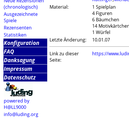
Neue Rezensionen
(chronologisch)
Material:
1 Spielplan
4 Figuren
Ausgezeichnete
6 Bäumchen
Spiele
14 Motivkärtche
Rezensenten
1 Würfel
Statistiken
Letzte Änderung:
10.01.07
Konfiguration
FAQ
Link zu dieser
https://www.lud
Danksagung
Seite:
Impressum
Datenschutz
powered by
H@LL9000
info@luding.org