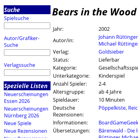
Bears in the Wood
Suche
Spielsuche
Jahr:
2002
Johann Rüttinger
Autor/Grafiker-
Autor/in:
Michael Rüttinge
Suche
Verlag:
Goldsieber
Status:
Lieferbar
Verlagssuche
Kategorie:
Gesellschaftsspie
Unterkategorie:
Kinderspiel
Anzahl Spieler:
2-4
Spezielle Listen
Altersgruppe:
ab 4 Jahre
Neuerscheinungen
Spieldauer:
10 Minuten
Essen 2026
Deutsche
Pöppelkiste
,
Rei
Neuerscheinungen
Rezensionen:
Nürnberg 2026
Informationen:
BoardGameGeek 
Neue Spiele
Übersetzungen:
Bärenwald - Die l
Neue Rezensionen
Rüttinger
,
Michae