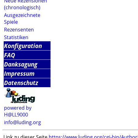
Neue Rezensionen
(chronologisch)
Ausgezeichnete
Spiele
Rezensenten
Statistiken
Konfiguration
FAQ
Danksagung
Impressum
Datenschutz
powered by
H@LL9000
info@luding.org
Link zu dieser Seite
https://www.luding.org/cgi-bin/Autho