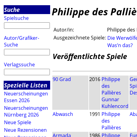
Philippe des Palli
Suche
Spielsuche
Autor/in:
Philippe des 
Ausgezeichnete Spiele:
Autor/Grafiker-
Die Werwölf
Suche
Was’n das?
Veröffentlichte Spiele
Verlagssuche
90 Grad
2016
Philippe
Ge
Spezielle Listen
des
Spi
Pallières
De
Neuerscheinungen
Gunnar
Essen 2026
Kuhlencord
Neuerscheinungen
Abwasch
1991
Philippe
Ab
Nürnberg 2026
des
Neue Spiele
Pallières
Neue Rezensionen
Armada
1986
Philippe
Eu