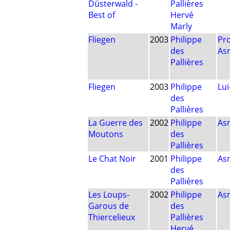
Düsterwald -
Pallières
Best of
Hervé
Marly
Fliegen
2003
Philippe
Pr
des
As
Pallières
Fliegen
2003
Philippe
Lu
des
Pallières
La Guerre des
2002
Philippe
As
Moutons
des
Pallières
Le Chat Noir
2001
Philippe
As
des
Pallières
Les Loups-
2002
Philippe
As
Garous de
des
Thiercelieux
Pallières
Hervé