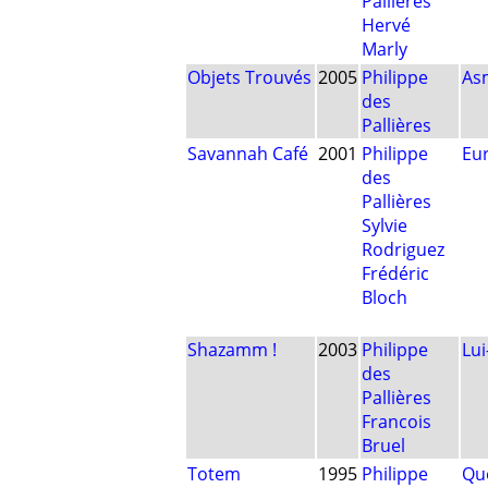
Pallières
Hervé
Marly
Objets Trouvés
2005
Philippe
As
des
Pallières
Savannah Café
2001
Philippe
Eu
des
Pallières
Sylvie
Rodriguez
Frédéric
Bloch
Shazamm !
2003
Philippe
Lu
des
Pallières
Francois
Bruel
Totem
1995
Philippe
Qu