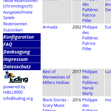
Neue Rezensionen
des
Jeu
(chronologisch)
Pallières
De
Ausgezeichnete
Patrice
Spiele
Pillet
Rezensenten
Armada
2002
Philippe
Eu
Statistiken
des
Konfiguration
Pallières
Patrice
FAQ
Pillet
Danksagung
Impressum
Datenschutz
Best of
2017
Philippe
Lu
Werewolves of
des
Millers Hollow
Pallières
powered by
Hervé
H@LL9000
Marly
info@luding.org
Black Stories -
2016
Philippe
mo
Scary Music
des
Edition
Pallières