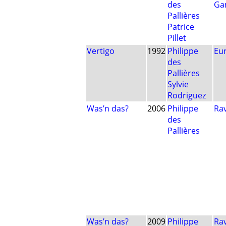
des
Ga
Pallières
Patrice
Pillet
Vertigo
1992
Philippe
Eu
des
Pallières
Sylvie
Rodriguez
Was’n das?
2006
Philippe
Ra
des
Pallières
Was’n das?
2009
Philippe
Ra