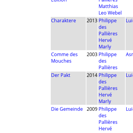
Matthias
Leo Webel
Charaktere
2013
Philippe
Lu
des
Pallières
Hervé
Marly
Comme des
2003
Philippe
As
Mouches
des
Pallières
Der Pakt
2014
Philippe
Lu
des
Pallières
Hervé
Marly
Die Gemeinde
2009
Philippe
Lu
des
Pallières
Hervé