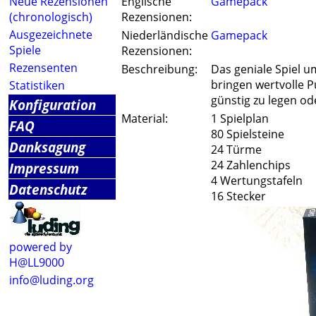
Neue Rezensionen
Englische
Gamepack
(chronologisch)
Rezensionen:
Ausgezeichnete
Niederländische
Gamepack
Spiele
Rezensionen:
Rezensenten
Beschreibung:
Das geniale Spiel 
bringen wertvolle P
Statistiken
günstig zu legen od
Konfiguration
Material:
1 Spielplan
FAQ
80 Spielsteine
Danksagung
24 Türme
24 Zahlenchips
Impressum
4 Wertungstafeln
Datenschutz
16 Stecker
powered by
H@LL9000
info@luding.org