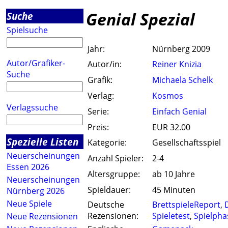
Genial Spezial
Suche
Spielsuche
Jahr:
Nürnberg 2009
Autor/Grafiker-
Autor/in:
Reiner Knizia
Suche
Grafik:
Michaela Schelk
Verlag:
Kosmos
Verlagssuche
Serie:
Einfach Genial
Preis:
EUR 32.00
Spezielle Listen
Kategorie:
Gesellschaftsspiel
Neuerscheinungen
Anzahl Spieler:
2-4
Essen 2026
Altersgruppe:
ab 10 Jahre
Neuerscheinungen
Spieldauer:
45 Minuten
Nürnberg 2026
Neue Spiele
Deutsche
BrettspieleReport
,
Rezensionen:
Spieletest
,
Spielpha
Neue Rezensionen