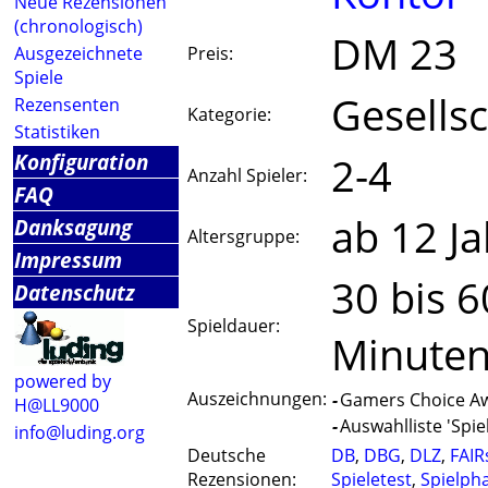
Neue Rezensionen
(chronologisch)
DM 23
Ausgezeichnete
Preis:
Spiele
Gesellsc
Rezensenten
Kategorie:
Statistiken
Konfiguration
2-4
Anzahl Spieler:
FAQ
ab 12 J
Danksagung
Altersgruppe:
Impressum
30 bis 6
Datenschutz
Spieldauer:
Minute
powered by
Auszeichnungen:
-
Gamers Choice Aw
H@LL9000
-
Auswahlliste 'Spiel
info@luding.org
Deutsche
DB
,
DBG
,
DLZ
,
FAIR
Rezensionen:
Spieletest
,
Spielph