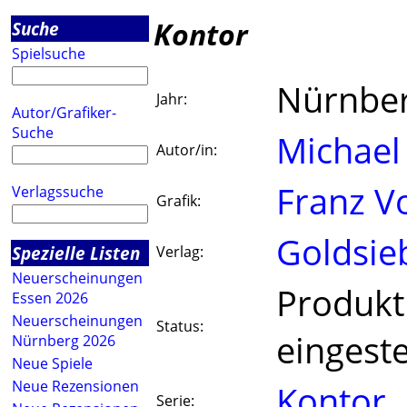
Kontor
Suche
Spielsuche
Nürnbe
Jahr:
Autor/Grafiker-
Suche
Michael
Autor/in:
Franz V
Verlagssuche
Grafik:
Goldsie
Spezielle Listen
Verlag:
Neuerscheinungen
Produkt
Essen 2026
Neuerscheinungen
Status:
eingeste
Nürnberg 2026
Neue Spiele
Neue Rezensionen
Kontor
Serie: