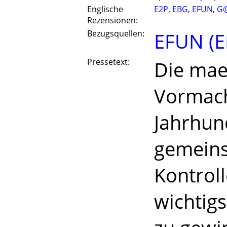
Englische
E2P
,
EBG
,
EFUN
,
G
Rezensionen:
Bezugsquellen:
EFUN (E
Pressetext:
Die mae
Vormach
Jahrhun
gemeins
Kontrol
wichtig