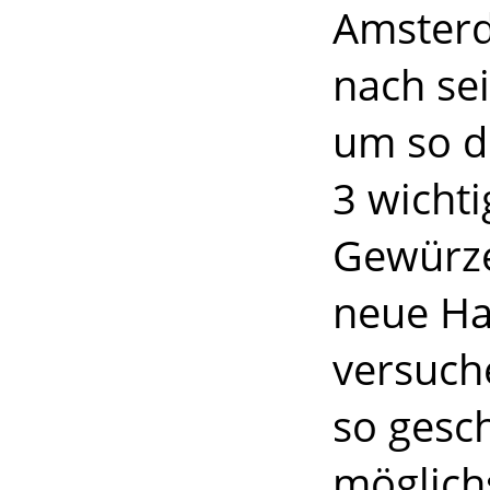
Amsterd
nach se
um so d
3 wicht
Gewürze
neue Ha
versuch
so gesch
möglich