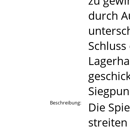
zu gewi
durch A
untersc
Schluss 
Lagerha
geschick
Siegpun
Beschreibung:
Die Spi
streite