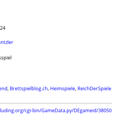
024
ntzler
sspiel
bend
,
Brettspielblog.ch
,
Heimspiele
,
ReichDerSpiele
.luding.org/cgi-bin/GameData.py/DEgameid/38050