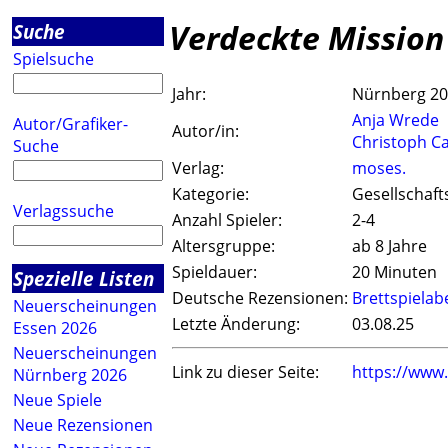
Verdeckte Mission
Suche
Spielsuche
Jahr:
Nürnberg 2
Anja Wrede
Autor/Grafiker-
Autor/in:
Christoph Ca
Suche
Verlag:
moses.
Kategorie:
Gesellschaft
Verlagssuche
Anzahl Spieler:
2-4
Altersgruppe:
ab 8 Jahre
Spieldauer:
20 Minuten
Spezielle Listen
Deutsche Rezensionen:
Brettspiela
Neuerscheinungen
Letzte Änderung:
03.08.25
Essen 2026
Neuerscheinungen
Link zu dieser Seite:
https://www
Nürnberg 2026
Neue Spiele
Neue Rezensionen