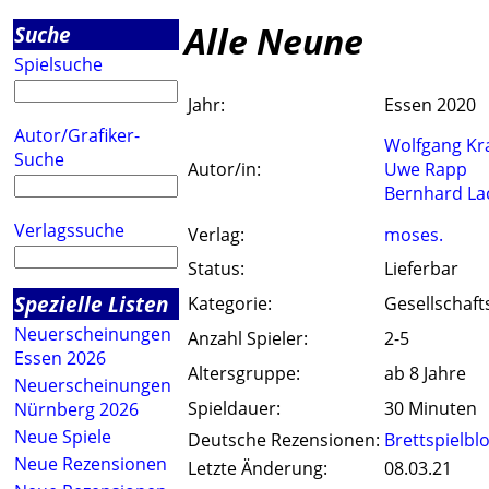
Alle Neune
Suche
Spielsuche
Jahr:
Essen 2020
Autor/Grafiker-
Wolfgang K
Suche
Autor/in:
Uwe Rapp
Bernhard La
Verlagssuche
Verlag:
moses.
Status:
Lieferbar
Spezielle Listen
Kategorie:
Gesellschaft
Neuerscheinungen
Anzahl Spieler:
2-5
Essen 2026
Altersgruppe:
ab 8 Jahre
Neuerscheinungen
Spieldauer:
30 Minuten
Nürnberg 2026
Neue Spiele
Deutsche Rezensionen:
Brettspielbl
Neue Rezensionen
Letzte Änderung:
08.03.21