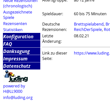
Altersgruppe:
ab 12 Jahre
Neue Rezensionen
(chronologisch)
Ausgezeichnete
Spieldauer:
60 bis 75 Minuten
Spiele
Rezensenten
Deutsche
Brettspielabend
,
Br
Rezensionen:
ReichDerSpiele
,
Ro
Statistiken
Konfiguration
Letzte
08.02.21
Änderung:
FAQ
Danksagung
Link zu dieser
https://www.ludin
Impressum
Seite:
Datenschutz
powered by
H@LL9000
info@luding.org