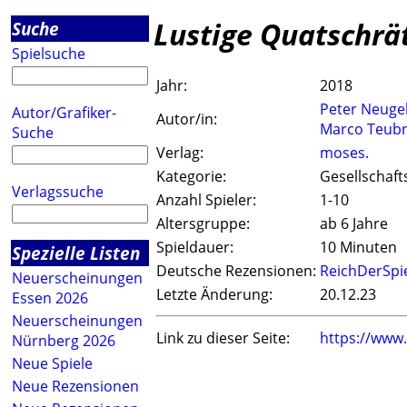
Lustige Quatschrä
Suche
Spielsuche
Jahr:
2018
Peter Neuge
Autor/Grafiker-
Autor/in:
Marco Teub
Suche
Verlag:
moses.
Kategorie:
Gesellschaft
Verlagssuche
Anzahl Spieler:
1-10
Altersgruppe:
ab 6 Jahre
Spieldauer:
10 Minuten
Spezielle Listen
Deutsche Rezensionen:
ReichDerSpi
Neuerscheinungen
Letzte Änderung:
20.12.23
Essen 2026
Neuerscheinungen
Link zu dieser Seite:
https://www
Nürnberg 2026
Neue Spiele
Neue Rezensionen