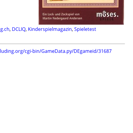
og.ch
,
DCLIQ
,
Kinderspielmagazin
,
Spieletest
.luding.org/cgi-bin/GameData.py/DEgameid/31687