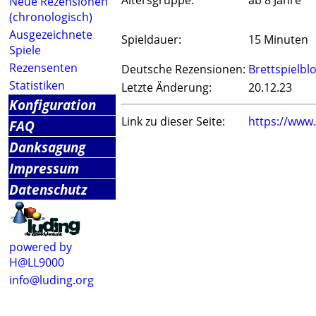
Altersgruppe:
ab 8 Jahre
Neue Rezensionen
(chronologisch)
Ausgezeichnete
Spieldauer:
15 Minuten
Spiele
Rezensenten
Deutsche Rezensionen:
Brettspielbl
Statistiken
Letzte Änderung:
20.12.23
Konfiguration
Link zu dieser Seite:
https://www
FAQ
Danksagung
Impressum
Datenschutz
powered by
H@LL9000
info@luding.org