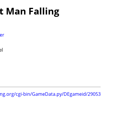
st Man Falling
er
el
ing.org/cgi-bin/GameData.py/DEgameid/29053