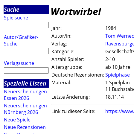
Wortwirbel
Suche
Spielsuche
Jahr:
1984
Autor/in:
Tom Wernec
Autor/Grafiker-
Suche
Verlag:
Ravensburg
Kategorie:
Gesellschaft
Anzahl Spieler:
2-10
Verlagssuche
Altersgruppe:
ab 10 Jahre
Deutsche Rezensionen:
Spielphase
Spezielle Listen
Material:
1 Spielplan
11 Buchstab
Neuerscheinungen
Letzte Änderung:
18.11.14
Essen 2026
Neuerscheinungen
Link zu dieser Seite:
https://www
Nürnberg 2026
Neue Spiele
Neue Rezensionen