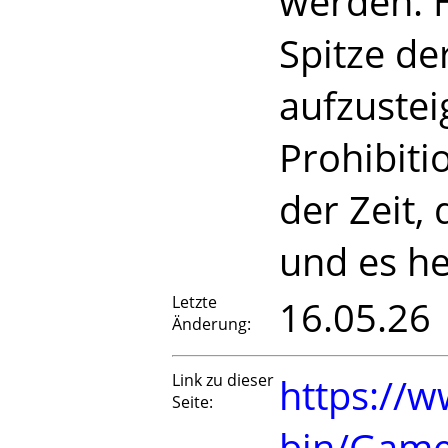
werden. H
Spitze de
aufzuste
Prohibiti
der Zeit,
und es he
Letzte
16.05.26
Änderung:
Link zu dieser
https://w
Seite:
bin/Game