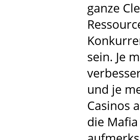
ganze Cl
Ressourc
Konkurren
sein. Je 
verbesser
und je m
Casinos 
die Mafia
aufmerks