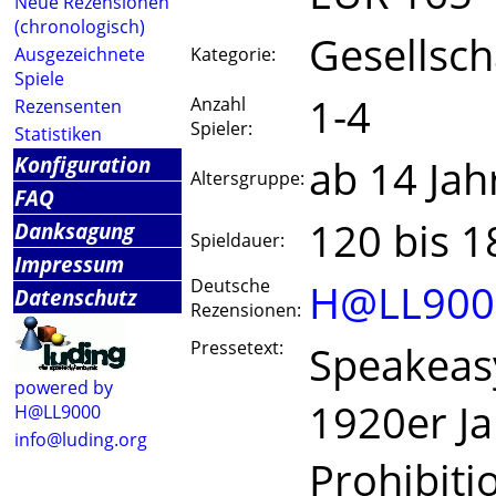
Neue Rezensionen
(chronologisch)
Gesellsch
Ausgezeichnete
Kategorie:
Spiele
1-4
Anzahl
Rezensenten
Spieler:
Statistiken
Konfiguration
ab 14 Jah
Altersgruppe:
FAQ
120 bis 
Danksagung
Spieldauer:
Impressum
Deutsche
H@LL900
Datenschutz
Rezensionen:
Pressetext:
Speakeasy
powered by
1920er Jah
H@LL9000
info@luding.org
Prohibiti