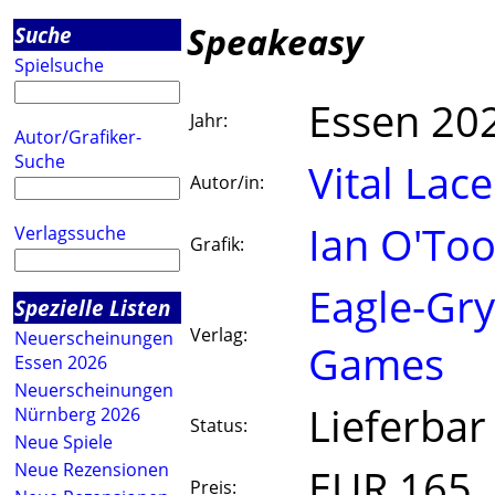
Speakeasy
Suche
Spielsuche
Essen 20
Jahr:
Autor/Grafiker-
Suche
Vital Lac
Autor/in:
Ian O'Too
Verlagssuche
Grafik:
Eagle-Gr
Spezielle Listen
Verlag:
Neuerscheinungen
Games
Essen 2026
Neuerscheinungen
Lieferbar
Nürnberg 2026
Status:
Neue Spiele
Neue Rezensionen
EUR 165
Preis: