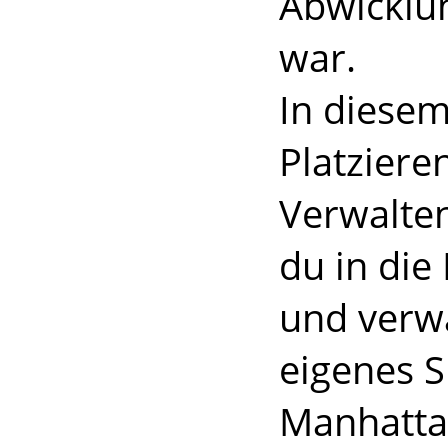
Abwicklun
war.
In diesem
Platziere
Verwalten
du in die
und verwa
eigenes 
Manhatta