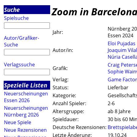
Zoom in Barcelon
Suche
Spielsuche
Nürnberg 2
Jahr:
Essen 2024
Autor/Grafiker-
Eloi Pujadas
Suche
Autor/in:
Joaquim Vila
Núria Casell
Verlagssuche
Craig Peters
Grafik:
Sophie Wain
Verlag:
Game Facto
Spezielle Listen
Status:
Lieferbar
Neuerscheinungen
Kategorie:
Gesellschaft
Essen 2026
Anzahl Spieler:
2-6
Neuerscheinungen
Altersgruppe:
ab 8 Jahre
Nürnberg 2026
Spieldauer:
30 bis 60 Mi
Neue Spiele
Deutsche Rezensionen:
Brettspiela
Neue Rezensionen
Letzte Änderung:
19.10.24