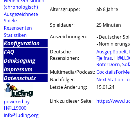
Neue Rezensionen
(chronologisch)
Altersgruppe:
ab 8 Jahre
Ausgezeichnete
Spiele
Spieldauer:
25 Minuten
Rezensenten
Statistiken
Auszeichnungen:
-
Deutscher Spie
Konfiguration
-
Nominierungsli
FAQ
Deutsche
Ausgepöppelt
,
Rezensionen:
Fjelfras
,
H@LL9
Danksagung
RoterDorn
,
Sof
Impressum
Multimedia/Podcast:
CocktailsForMe
Datenschutz
Nachfolger:
Next Station L
Letzte Änderung:
15.01.24
Link zu dieser Seite:
https://www.lu
powered by
H@LL9000
info@luding.org