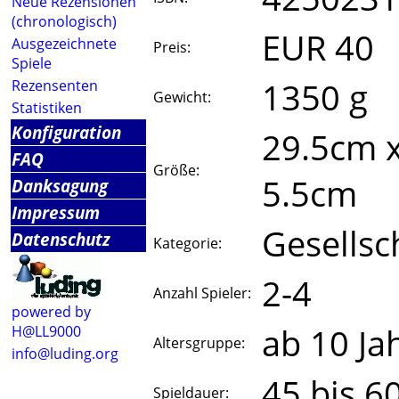
Neue Rezensionen
(chronologisch)
EUR 40
Ausgezeichnete
Preis:
Spiele
1350 g
Rezensenten
Gewicht:
Statistiken
Konfiguration
29.5cm 
FAQ
Größe:
5.5cm
Danksagung
Impressum
Gesellsc
Datenschutz
Kategorie:
2-4
Anzahl Spieler:
powered by
ab 10 Ja
H@LL9000
Altersgruppe:
info@luding.org
45 bis 6
Spieldauer: