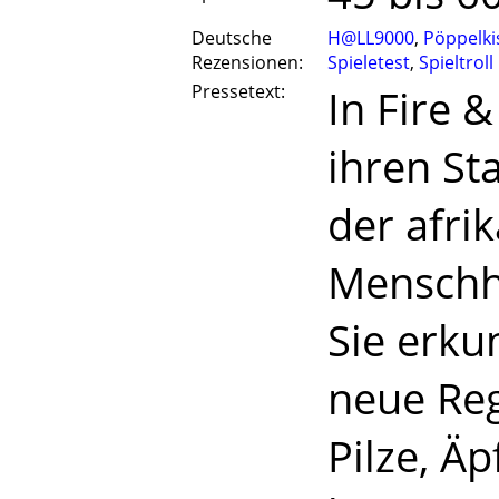
Deutsche
H@LL9000
,
Pöppelki
Rezensionen:
Spieletest
,
Spieltroll
Pressetext:
In Fire 
ihren S
der afri
Menschhe
Sie erku
neue Reg
Pilze, Ä