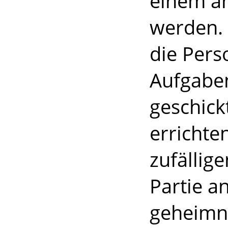
einem an
werden. 
die Perso
Aufgaben
geschick
errichte
zufällig
Partie a
geheimni