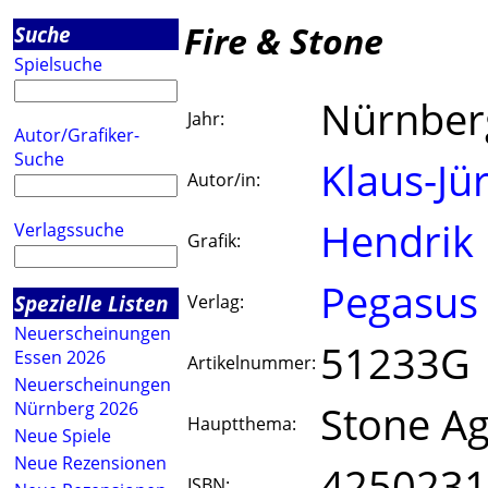
Fire & Stone
Suche
Spielsuche
Nürnber
Jahr:
Autor/Grafiker-
Suche
Klaus-J
Autor/in:
Hendrik
Verlagssuche
Grafik:
Pegasus 
Spezielle Listen
Verlag:
Neuerscheinungen
51233G
Essen 2026
Artikelnummer:
Neuerscheinungen
Stone A
Nürnberg 2026
Hauptthema:
Neue Spiele
Neue Rezensionen
4250231
ISBN: