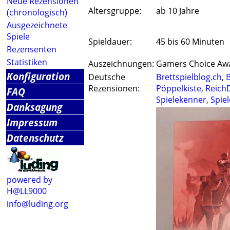
Neue Rezensionen
Altersgruppe:
ab 10 Jahre
(chronologisch)
Ausgezeichnete
Spiele
Spieldauer:
45 bis 60 Minuten
Rezensenten
Statistiken
Auszeichnungen:
Gamers Choice Awa
Konfiguration
Deutsche
Brettspielblog.ch
,
B
Rezensionen:
Pöppelkiste
,
Reich
FAQ
Spielekenner
,
Spiel
Danksagung
Impressum
Datenschutz
powered by
H@LL9000
info@luding.org