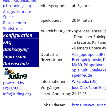
Neue Rezensionen
(chronologisch)
Altersgruppe:
ab 8 Jahre
Ausgezeichnete
Spiele
Spieldauer:
20 Minuten
Rezensenten
Statistiken
Auszeichnungen:
-
Spiel des Jahres (
Konfiguration
-
Deutscher Spielepr
FAQ
-
à la carte: Kartens
-
Gamers Choice Aw
Danksagung
Deutsche
Ausgepöppelt
,
BRE
Impressum
Rezensionen:
Brettspielpoesie
,
F
Datenschutz
Mit80
,
Pöppelkiste
SpielKult
,
SpieleAk
spielfreude
Informationen:
Wikipedia (DE)
powered by
Vorgänger:
Just One: Neue Begr
H@LL9000
Letzte Änderung:
21.12.23
info@luding.org
Link zu dieser
https://www.ludin