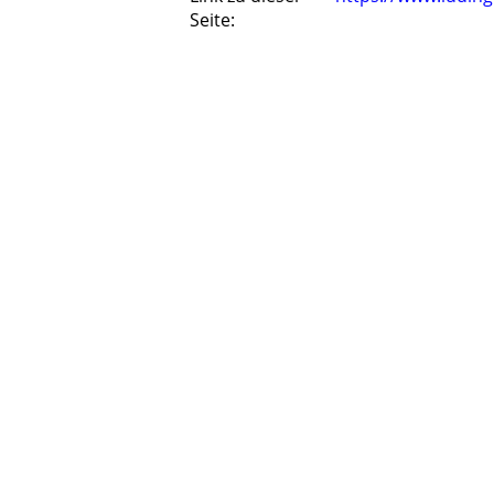
Seite: