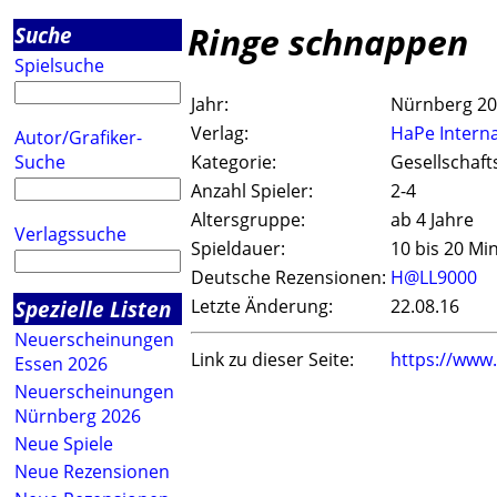
Ringe schnappen
Suche
Spielsuche
Jahr:
Nürnberg 2
Verlag:
HaPe Interna
Autor/Grafiker-
Suche
Kategorie:
Gesellschaft
Anzahl Spieler:
2-4
Altersgruppe:
ab 4 Jahre
Verlagssuche
Spieldauer:
10 bis 20 Mi
Deutsche Rezensionen:
H@LL9000
Spezielle Listen
Letzte Änderung:
22.08.16
Neuerscheinungen
Link zu dieser Seite:
https://www
Essen 2026
Neuerscheinungen
Nürnberg 2026
Neue Spiele
Neue Rezensionen