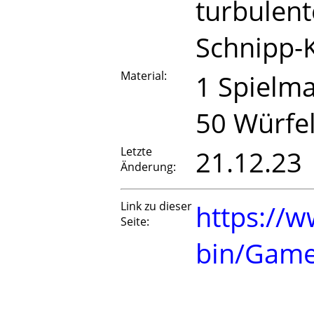
turbulent
Schnipp-K
Material:
1 Spielma
50 Würfe
Letzte
21.12.23
Änderung:
Link zu dieser
https://w
Seite:
bin/Game