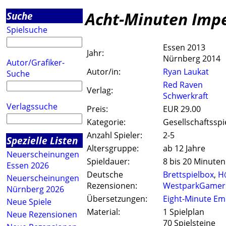
Acht-Minuten Imp
Suche
Spielsuche
Essen 2013
Jahr:
Nürnberg 2014
Autor/Grafiker-
Autor/in:
Ryan Laukat
Suche
Red Raven
Verlag:
Schwerkraft
Verlagssuche
Preis:
EUR 29.00
Kategorie:
Gesellschaftsspi
Anzahl Spieler:
2-5
Spezielle Listen
Altersgruppe:
ab 12 Jahre
Neuerscheinungen
Spieldauer:
8 bis 20 Minuten
Essen 2026
Deutsche
Brettspielbox
,
H
Neuerscheinungen
Rezensionen:
WestparkGamer
Nürnberg 2026
Übersetzungen:
Eight-Minute Em
Neue Spiele
Material:
1 Spielplan
Neue Rezensionen
70 Spielsteine