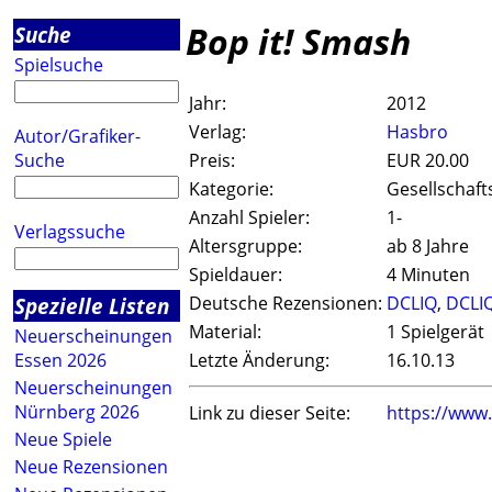
Bop it! Smash
Suche
Spielsuche
Jahr:
2012
Verlag:
Hasbro
Autor/Grafiker-
Suche
Preis:
EUR 20.00
Kategorie:
Gesellschaft
Anzahl Spieler:
1-
Verlagssuche
Altersgruppe:
ab 8 Jahre
Spieldauer:
4 Minuten
Spezielle Listen
Deutsche Rezensionen:
DCLIQ
,
DCLI
Material:
1 Spielgerät
Neuerscheinungen
Essen 2026
Letzte Änderung:
16.10.13
Neuerscheinungen
Nürnberg 2026
Link zu dieser Seite:
https://www
Neue Spiele
Neue Rezensionen