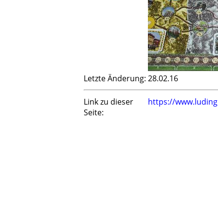
Letzte Änderung:
28.02.16
Link zu dieser
https://www.ludin
Seite: