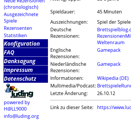
Neue Rezensionen
(chronologisch)
Spieldauer:
45 Minuten
Ausgezeichnete
Spiele
Auszeichnungen:
Spiel der Spiele
Rezensenten
Deutsche
Brettspielblog.
Statistiken
Rezensionen:
RezensionenMil
Weltenraum
Konfiguration
Englische
Gamepack
FAQ
Rezensionen:
Danksagung
Niederländische
Gamepack
Impressum
Rezensionen:
Datenschutz
Informationen:
Wikipedia (DE)
Multimedia/Podcast:
BrettspieleRun
Letzte Änderung:
26.10.12
powered by
Link zu dieser Seite:
https://www.lu
H@LL9000
info@luding.org