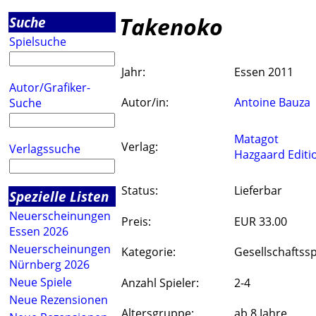
Takenoko
Suche
Spielsuche
Jahr:
Essen 2011
Autor/Grafiker-
Autor/in:
Antoine Bauza
Suche
Matagot
Verlag:
Verlagssuche
Hazgaard Editi
Status:
Lieferbar
Spezielle Listen
Neuerscheinungen
Preis:
EUR 33.00
Essen 2026
Neuerscheinungen
Kategorie:
Gesellschaftssp
Nürnberg 2026
Neue Spiele
Anzahl Spieler:
2-4
Neue Rezensionen
Altersgruppe:
ab 8 Jahre