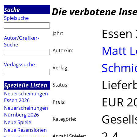
Die verbotene Inse
Suche
Spielsuche
Essen
Jahr:
Autor/Grafiker-
Suche
Matt L
Autor/in:
Schmi
Verlagssuche
Verlag:
Liefer
Spezielle Listen
Status:
Neuerscheinungen
EUR 2
Essen 2026
Preis:
Neuerscheinungen
Gesell
Nürnberg 2026
Kategorie:
Neue Spiele
Neue Rezensionen
2-4
Anzahl Spieler: