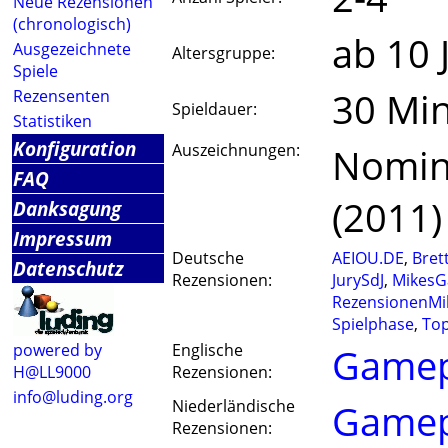
Neue Rezensionen
(chronologisch)
ab 10 
Ausgezeichnete
Altersgruppe:
Spiele
30 Mi
Rezensenten
Spieldauer:
Statistiken
Konfiguration
Auszeichnungen:
Nomini
FAQ
(2011)
Danksagung
Impressum
Deutsche
AEIOU.DE
,
Bret
Datenschutz
Rezensionen:
JurySdJ
,
MikesG
RezensionenMil
Spielphase
,
Top
powered by
Englische
Game
H@LL9000
Rezensionen:
info@luding.org
Niederländische
Game
Rezensionen: