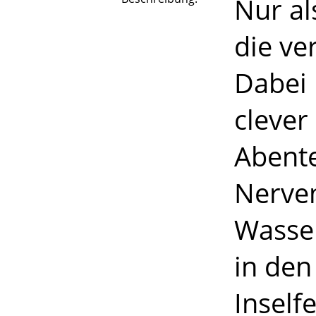
Nur al
die ve
Dabei 
clever
Abente
Nerven
Wasser
in den
Inself