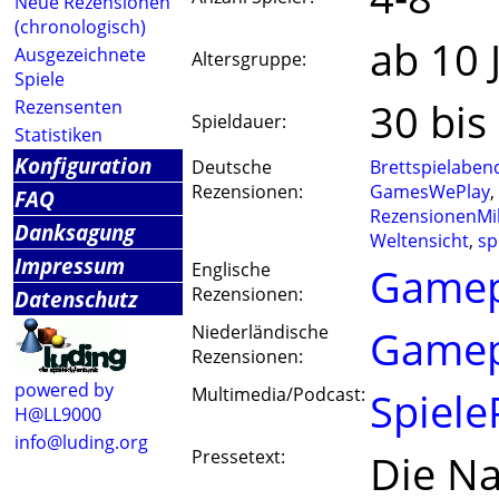
Neue Rezensionen
(chronologisch)
ab 10 
Ausgezeichnete
Altersgruppe:
Spiele
30 bis
Rezensenten
Spieldauer:
Statistiken
Konfiguration
Deutsche
Brettspielaben
Rezensionen:
GamesWePlay
,
FAQ
RezensionenMil
Danksagung
Weltensicht
,
sp
Impressum
Englische
Game
Rezensionen:
Datenschutz
Niederländische
Game
Rezensionen:
powered by
Multimedia/Podcast:
Spiele
H@LL9000
info@luding.org
Pressetext:
Die Na