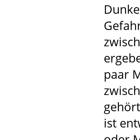
Dunkel
Gefahr
zwisc
ergebe
paar 
zwisch
gehört
ist en
oder 