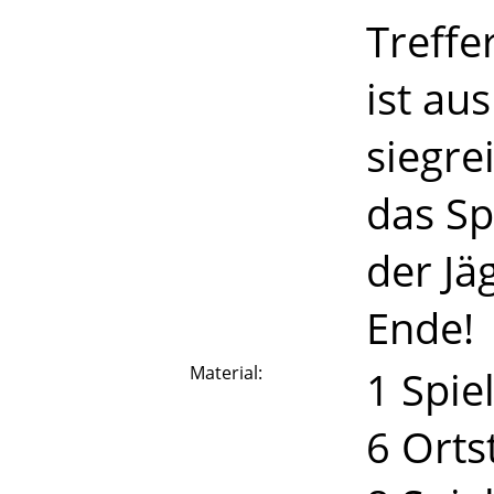
Treffe
ist au
siegre
das Sp
der Jä
Ende!
Material:
1 Spie
6 Orts