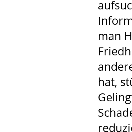
aufsuc
Inform
man H
Friedh
andere
hat, s
Geling
Schade
reduzi