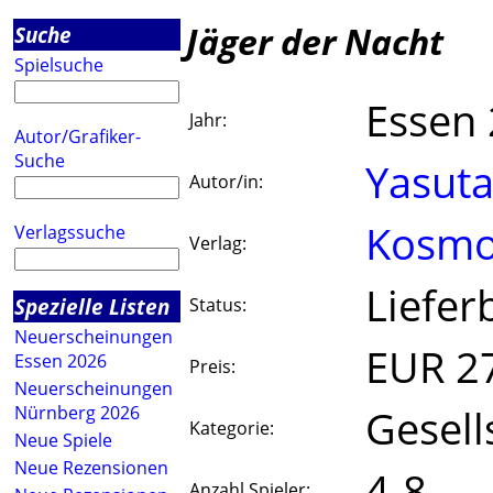
Jäger der Nacht
Suche
Spielsuche
Essen
Jahr:
Autor/Grafiker-
Suche
Yasuta
Autor/in:
Kosm
Verlagssuche
Verlag:
Liefer
Spezielle Listen
Status:
Neuerscheinungen
EUR 2
Essen 2026
Preis:
Neuerscheinungen
Gesell
Nürnberg 2026
Kategorie:
Neue Spiele
Neue Rezensionen
4-8
Anzahl Spieler: