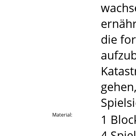
wachs
ernähr
die for
aufzu
Katas
gehen,
Spiels
Material:
1 Bloc
4 Spie