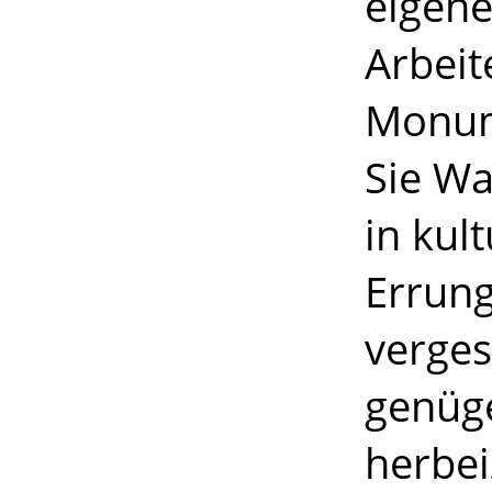
eigene
Arbeit
Monum
Sie Wa
in kul
Errun
verges
genüg
herbei