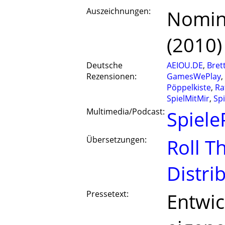
Auszeichnungen:
Nomini
(2010)
Deutsche
AEIOU.DE
,
Bret
Rezensionen:
GamesWePlay
,
Pöppelkiste
,
Ra
SpielMitMir
,
Sp
Multimedia/Podcast:
Spiele
Übersetzungen:
Roll T
Distri
Pressetext:
Entwic