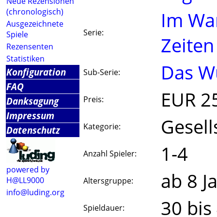
Neue Rezensionen
(chronologisch)
Im Wa
Ausgezeichnete
Serie:
Spiele
Zeiten
Rezensenten
Statistiken
Das Wü
Konfiguration
Sub-Serie:
FAQ
EUR 2
Preis:
Danksagung
Impressum
Gesell
Kategorie:
Datenschutz
1-4
Anzahl Spieler:
powered by
ab 8 J
H@LL9000
Altersgruppe:
info@luding.org
30 bis
Spieldauer: