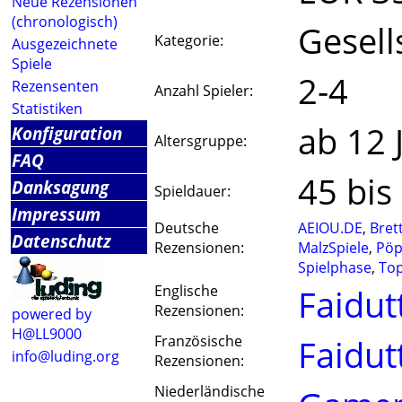
Neue Rezensionen
(chronologisch)
Gesell
Kategorie:
Ausgezeichnete
Spiele
2-4
Rezensenten
Anzahl Spieler:
Statistiken
ab 12 
Konfiguration
Altersgruppe:
FAQ
45 bis
Danksagung
Spieldauer:
Impressum
Deutsche
AEIOU.DE
,
Bret
Datenschutz
Rezensionen:
MalzSpiele
,
Pöp
Spielphase
,
Top
Englische
Faidut
Rezensionen:
powered by
H@LL9000
Französische
Faidut
info@luding.org
Rezensionen:
Niederländische