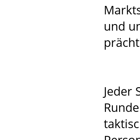
Markts
und um
prächt
Jeder 
Runde
taktis
Person