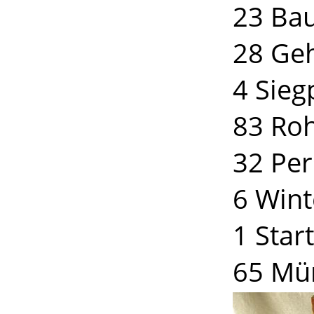
23 Ba
28 Geh
4 Sieg
83 Roh
32 Pe
6 Wint
1 Star
65 Mü