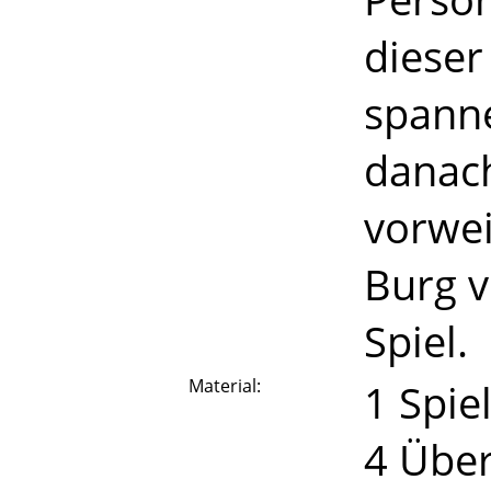
dieser 
spann
danach
vorwei
Burg v
Spiel.
Material:
1 Spie
4 Über