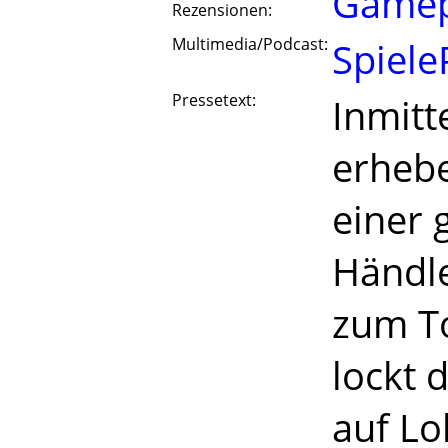
Game
Rezensionen:
Multimedia/Podcast:
Spiele
Pressetext:
Inmitt
erhebe
einer 
Händle
zum To
lockt 
auf Lo