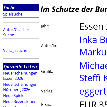
Im Schutze der Bu
Suche
Spielsuche
Essen
Jahr:
Autor/Grafiker-
Suche
Inka B
Autor/in:
Marku
Verlagssuche
Micha
Spezielle Listen
Grafik:
Neuerscheinungen
Steffi
Essen 2026
Neuerscheinungen
eggert
Nürnberg 2026
Verlag:
Neue Spiele
EUR 3
Neue Rezensionen
Preis: