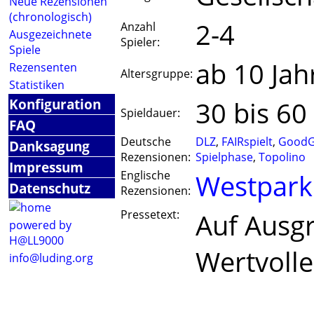
Neue Rezensionen
(chronologisch)
2-4
Anzahl
Ausgezeichnete
Spieler:
Spiele
ab 10 Jah
Rezensenten
Altersgruppe:
Statistiken
Konfiguration
30 bis 60
Spieldauer:
FAQ
Deutsche
DLZ
,
FAIRspielt
,
GoodG
Danksagung
Rezensionen:
Spielphase
,
Topolino
Impressum
Englische
Westpar
Datenschutz
Rezensionen:
Pressetext:
Auf Ausg
powered by
H@LL9000
Wertvolle
info@luding.org