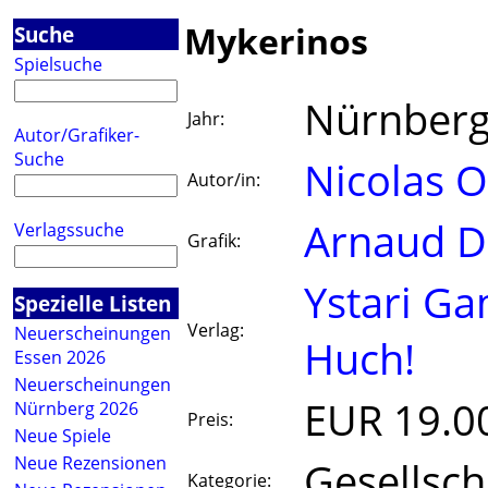
Mykerinos
Suche
Spielsuche
Nürnberg
Jahr:
Autor/Grafiker-
Suche
Nicolas 
Autor/in:
Arnaud 
Verlagssuche
Grafik:
Ystari G
Spezielle Listen
Verlag:
Neuerscheinungen
Huch!
Essen 2026
Neuerscheinungen
EUR 19.0
Nürnberg 2026
Preis:
Neue Spiele
Neue Rezensionen
Gesellsch
Kategorie: