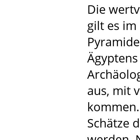
Die wert
gilt es i
Pyramide
Ägyptens 
Archäolog
aus, mit 
kommen. 
Schätze d
werden. 