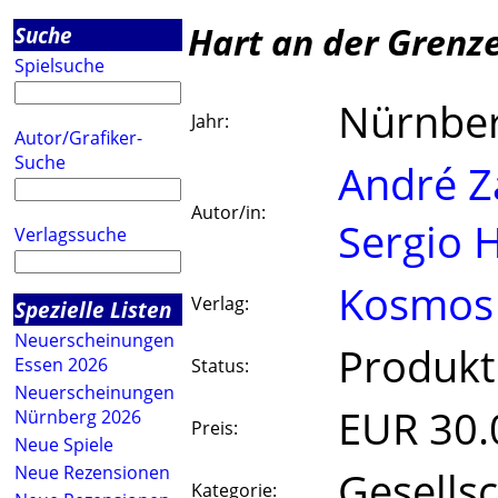
Hart an der Grenz
Suche
Spielsuche
Nürnbe
Jahr:
Autor/Grafiker-
Suche
André Z
Autor/in:
Sergio 
Verlagssuche
Kosmos
Verlag:
Spezielle Listen
Neuerscheinungen
Produkti
Essen 2026
Status:
Neuerscheinungen
EUR 30.
Nürnberg 2026
Preis:
Neue Spiele
Neue Rezensionen
Gesellsc
Kategorie: