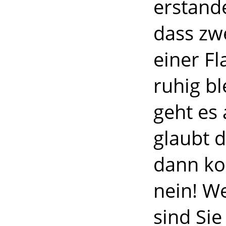
erstande
dass zw
einer Fl
ruhig b
geht es 
glaubt d
dann ko
nein! We
sind Si