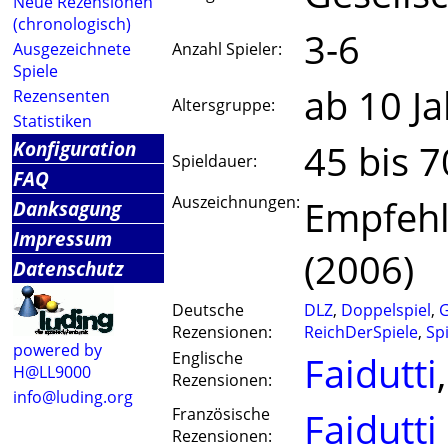
Neue Rezensionen
(chronologisch)
3-6
Ausgezeichnete
Anzahl Spieler:
Spiele
ab 10 J
Rezensenten
Altersgruppe:
Statistiken
Konfiguration
45 bis 
Spieldauer:
FAQ
Auszeichnungen:
Empfehlu
Danksagung
Impressum
(2006)
Datenschutz
Deutsche
DLZ
,
Doppelspiel
,
Rezensionen:
ReichDerSpiele
,
Sp
powered by
Englische
Faidutti
H@LL9000
Rezensionen:
info@luding.org
Französische
Faidutti
Rezensionen: