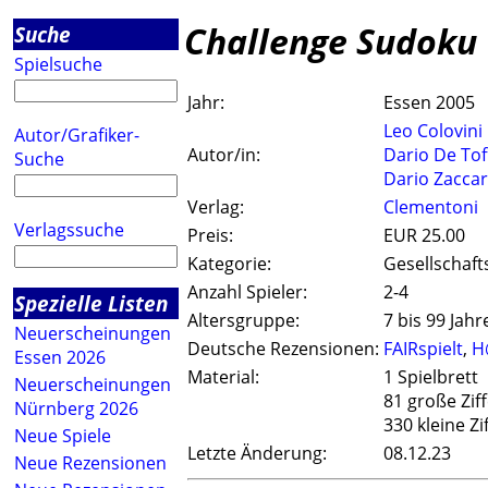
Challenge Sudoku
Suche
Spielsuche
Jahr:
Essen 2005
Leo Colovini
Autor/Grafiker-
Autor/in:
Dario De Tof
Suche
Dario Zaccar
Verlag:
Clementoni
Verlagssuche
Preis:
EUR 25.00
Kategorie:
Gesellschaft
Anzahl Spieler:
2-4
Spezielle Listen
Altersgruppe:
7 bis 99 Jahr
Neuerscheinungen
Deutsche Rezensionen:
FAIRspielt
,
H
Essen 2026
Material:
1 Spielbrett
Neuerscheinungen
81 große Zif
Nürnberg 2026
330 kleine Z
Neue Spiele
Letzte Änderung:
08.12.23
Neue Rezensionen