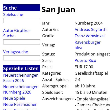
San Juan
Suche
Spielsuche
Jahr:
Nürnberg 2004
Autor/in:
Andreas Seyfarth
Autor/Grafiker-
Suche
Grafik:
Franz Vohwinkel
Ravensburger
Verlag:
alea
Verlagssuche
Status:
Produktion eingest
Serie:
Puerto Rico
Preis:
EUR 17.00
Spezielle Listen
Kategorie:
Gesellschaftsspiel
Neuerscheinungen
Anzahl Spieler:
2-4
Essen 2026
Altersgruppe:
ab 10 Jahre
Neuerscheinungen
Nürnberg 2026
Spieldauer:
45 bis 60 Minuten
Neue Spiele
Auszeichnungen:
-
Empfehlungsliste '
Neue Rezensionen
-
Gamers Choice Aw