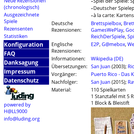
Neue Rezensionen
-
Spiel der Spiele: S
(chronologisch)
-
Deutscher Spielepr
Ausgezeichnete
-
à la carte: Kartens
Spiele
Deutsche
Brettspielbox
,
Bret
Rezensenten
Rezensionen:
GamesWePlay
,
Go
Statistiken
ReichDerSpiele
,
Sp
Konfiguration
Englische
E2P
,
G@mebox
,
We
Rezensionen:
FAQ
Informationen:
Wikipedia (DE)
Danksagung
Übersetzungen:
San Juan
(2003);
Ri
Impressum
Vorgänger:
Puerto Rico - Das 
Datenschutz
Nachfolger:
San Juan
(2015);
Ra
Material:
110 Spielkarten
1 Stanztafel mit 5
1 Block & Bleistift
powered by
H@LL9000
info@luding.org