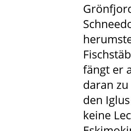
Grönfjord
Schneedo
herumste
Fischstäb
fängt er 
daran zu 
den Iglu
keine Le
Eskimoki