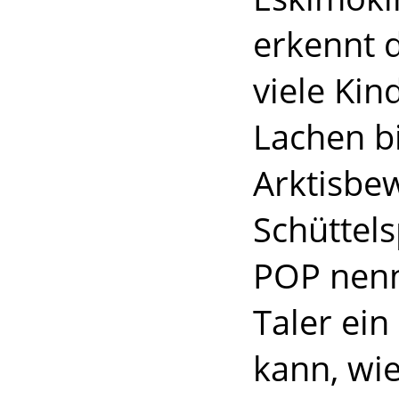
erkennt d
viele Kin
Lachen b
Arktisbe
Schüttels
POP nenne
Taler ein
kann, wie