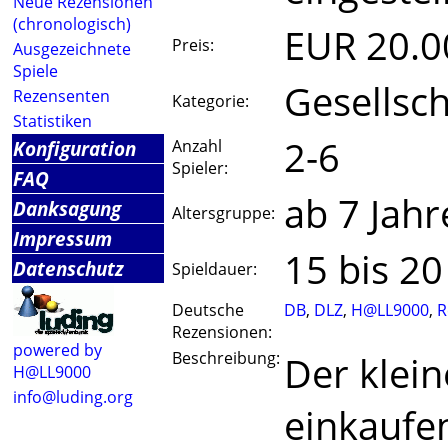
Neue Rezensionen
(chronologisch)
EUR 20.0
Preis:
Ausgezeichnete
Spiele
Gesellsch
Rezensenten
Kategorie:
Statistiken
2-6
Konfiguration
Anzahl
Spieler:
FAQ
ab 7 Jahr
Danksagung
Altersgruppe:
Impressum
15 bis 2
Datenschutz
Spieldauer:
Deutsche
DB
,
DLZ
,
H@LL9000
,
R
Rezensionen:
powered by
Beschreibung:
Der klein
H@LL9000
info@luding.org
einkaufen